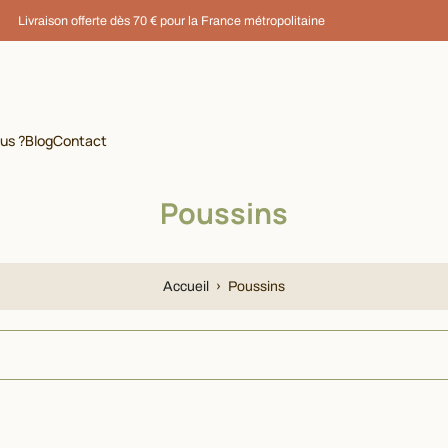
Livraison offerte dès 70 € pour la France métropolitaine
us ?
Blog
Contact
Poussins
Accueil
›
Poussins