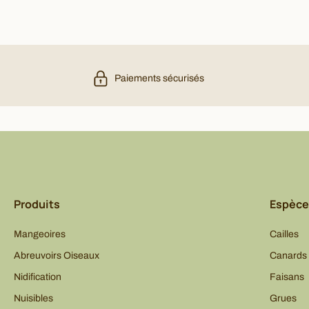
Paiements sécurisés
Produits
Espèce
Mangeoires
Cailles
Abreuvoirs Oiseaux
Canards
Nidification
Faisans
Nuisibles
Grues