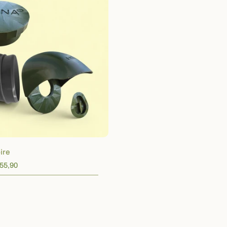
hoisissez les options
ire
€55,90